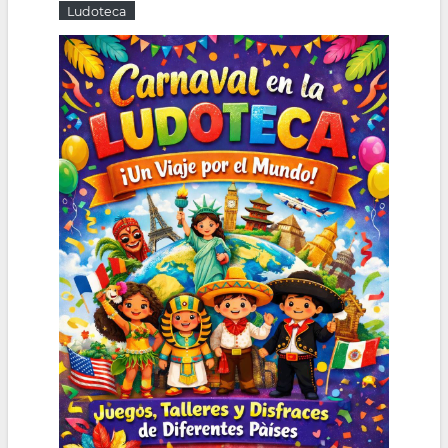
Ludoteca
la
navegación