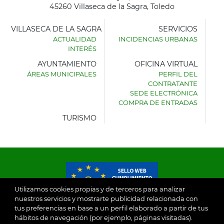
45260 Villaseca de la Sagra, Toledo
VILLASECA DE LA SAGRA
SERVICIOS
ACTUALIDAD
INCIDENCIAS URBANAS
INTERÉS
AYUNTAMIENTO
OFICINA VIRTUAL
ÁREAS MUNICIPALES
PERFIL DEL
AYUNTAMIENTO
CONTRATANTE
DE
SEDE ELECTRÓNICA
VILLASECA
COMPRA DE ENTRADAS
DE
LA
TURISMO
SAGRA
Utilizamos cookies propias y de terceros para analizar
nuestros servicios y mostrarte publicidad relacionada con
tus preferencias en base a un perfil elaborado a partir de tus
© 2026
hábitos de navegación (por ejemplo, páginas visitadas).