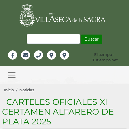
Pasar
al
contenido
principal
Buscar
El tiempo -
Información
Tutiempo.net
Facebook
Email
Teléfono
Localización
Instagram
Header
Main
navigation
Sobrescribir
Inicio
Noticias
enlaces
CARTELES OFICIALES XI
de
CERTAMEN ALFARERO DE
ayuda
PLATA 2025
a