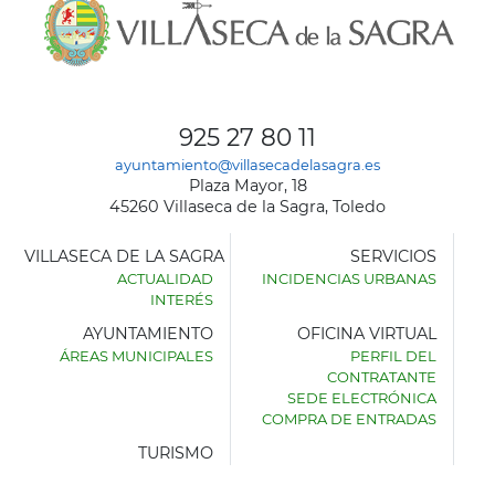
925 27 80 11
ayuntamiento@villasecadelasagra.es
Plaza Mayor, 18
45260 Villaseca de la Sagra, Toledo
VILLASECA DE LA SAGRA
SERVICIOS
ACTUALIDAD
INCIDENCIAS URBANAS
INTERÉS
AYUNTAMIENTO
OFICINA VIRTUAL
ÁREAS MUNICIPALES
PERFIL DEL
AYUNTAMIENTO
CONTRATANTE
DE
SEDE ELECTRÓNICA
VILLASECA
COMPRA DE ENTRADAS
DE
LA
TURISMO
SAGRA