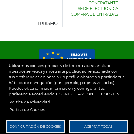
CONTRATANTE
DE
SEDE ELECTRÓNICA
VILLASECA
COMPRA DE ENTRADAS
DE
LA
TURISMO
SAGRA
Utilizamos cookies propias y de terceros para analizar
nuestros servicios y mostrarte publicidad relacionada con
tus preferencias en base a un perfil elaborado a partir de tus
© 2026
hábitos de navegación (por ejemplo, páginas visitadas).
Puedes obtener más información y configurar tus
preferencia accediendo a CONFIGURACIÓN DE COOKIES.
Ayuntamiento de Villaseca de la Sagra
Aviso Legal
Política de Privacidad
SubFooter
Política de Cookies
Política de Privacidad
RGPD
CONFIGURACIÓN DE COOKIES
ACEPTAR TODAS