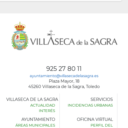
925 27 80 11
ayuntamiento@villasecadelasagra.es
Plaza Mayor, 18
45260 Villaseca de la Sagra, Toledo
VILLASECA DE LA SAGRA
SERVICIOS
ACTUALIDAD
INCIDENCIAS URBANAS
INTERÉS
AYUNTAMIENTO
OFICINA VIRTUAL
ÁREAS MUNICIPALES
PERFIL DEL
AYUNTAMIENTO