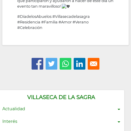
que participaron y ayudaron a hacer de este día un
evento tan maravilloso!
#DíadelosAbuelos
#Villasecadelasagra
#Residencia
#Familia
#Amor
#Verano
#Celebración
VILLASECA DE LA SAGRA
Actualidad
Interés