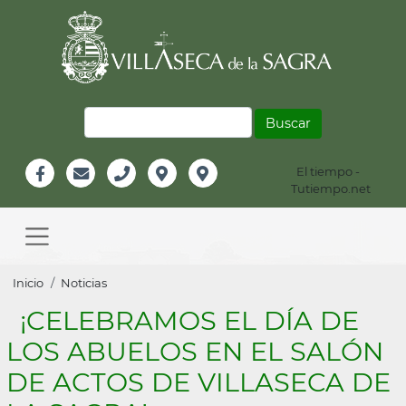
Pasar
al
contenido
principal
Buscar
El tiempo -
Información
Tutiempo.net
Facebook
Email
Teléfono
Localización
Instagram
Header
Main
navigation
Sobrescribir
Inicio
Noticias
enlaces
¡CELEBRAMOS EL DÍA DE
de
LOS ABUELOS EN EL SALÓN
ayuda
DE ACTOS DE VILLASECA DE
a