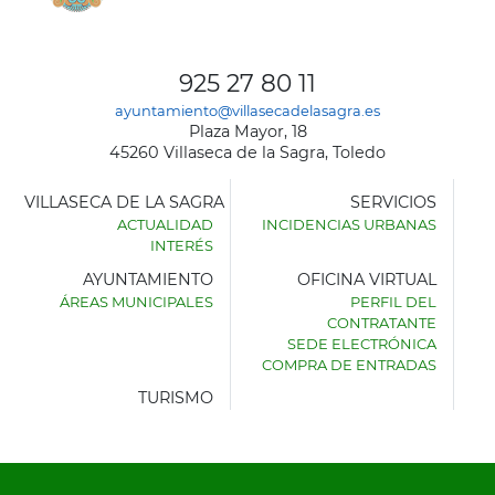
925 27 80 11
ayuntamiento@villasecadelasagra.es
Plaza Mayor, 18
45260 Villaseca de la Sagra, Toledo
VILLASECA DE LA SAGRA
SERVICIOS
ACTUALIDAD
INCIDENCIAS URBANAS
INTERÉS
AYUNTAMIENTO
OFICINA VIRTUAL
ÁREAS MUNICIPALES
PERFIL DEL
AYUNTAMIENTO
CONTRATANTE
DE
SEDE ELECTRÓNICA
VILLASECA
COMPRA DE ENTRADAS
DE
LA
TURISMO
SAGRA