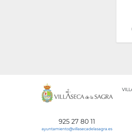
VIL
AYUNT
DE
925 27 80 11
VILLA
ayuntamiento@villasecadelasagra.es