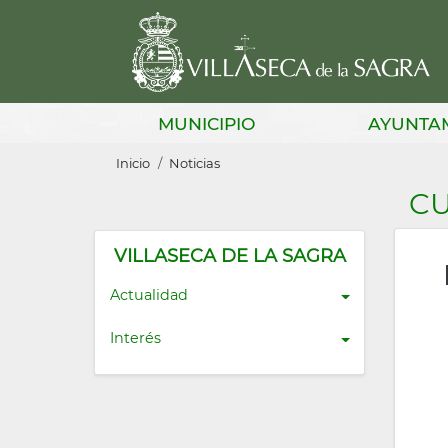
Pasar
al
contenido
principal
Main
MUNICIPIO
AYUNTA
navigation
Sobrescribir
Inicio
Noticias
enlaces
CU
de
ayuda
VILLASECA DE LA SAGRA
a
Actualidad
la
Interés
navegación