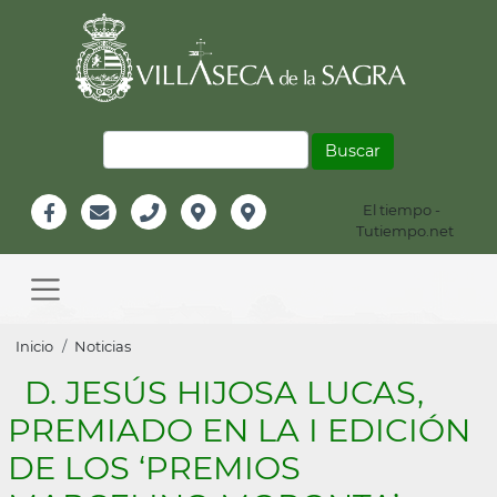
Pasar
al
contenido
principal
Buscar
El tiempo -
Información
Tutiempo.net
Facebook
Email
Teléfono
Localización
Instagram
Header
Main
navigation
Sobrescribir
Inicio
Noticias
enlaces
D. JESÚS HIJOSA LUCAS,
de
PREMIADO EN LA I EDICIÓN
ayuda
DE LOS ‘PREMIOS
a