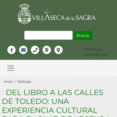
Pasar
al
contenido
principal
Buscar
El tiempo -
Información
Tutiempo.net
Facebook
Email
Teléfono
Localización
Instagram
Header
Main
navigation
Sobrescribir
Inicio
Noticias
enlaces
DEL LIBRO A LAS CALLES
de
DE TOLEDO: UNA
ayuda
EXPERIENCIA CULTURAL
a