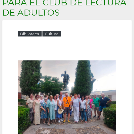
PARA EL CLUB DE LECTURA
la
DE ADULTOS
navegación
Biblioteca
Cultura