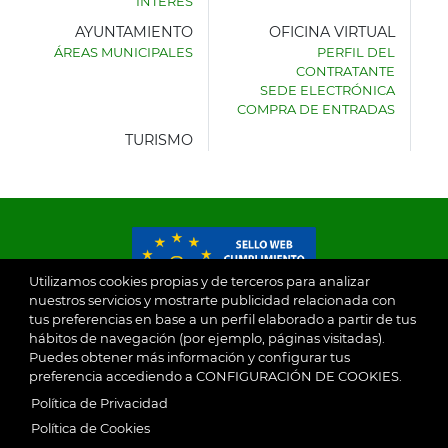
INTERÉS
AYUNTAMIENTO
OFICINA VIRTUAL
ÁREAS MUNICIPALES
PERFIL DEL
AYUNTAMIENTO
CONTRATANTE
DE
SEDE ELECTRÓNICA
VILLASECA
COMPRA DE ENTRADAS
DE
LA
TURISMO
SAGRA
Utilizamos cookies propias y de terceros para analizar
nuestros servicios y mostrarte publicidad relacionada con
tus preferencias en base a un perfil elaborado a partir de tus
© 2026
hábitos de navegación (por ejemplo, páginas visitadas).
Puedes obtener más información y configurar tus
preferencia accediendo a CONFIGURACIÓN DE COOKIES.
Ayuntamiento de Villaseca de la Sagra
Aviso Legal
Política de Privacidad
SubFooter
Política de Cookies