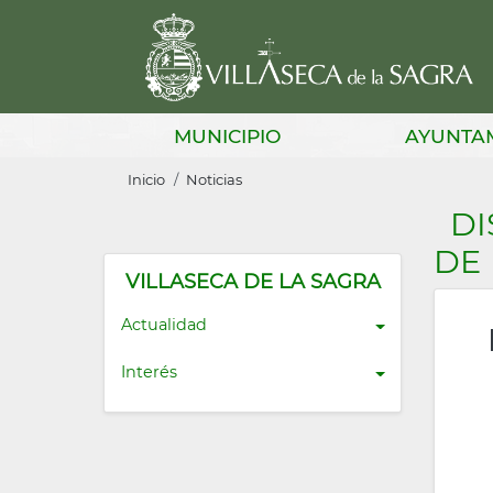
Pasar
al
contenido
principal
Main
MUNICIPIO
AYUNTA
navigation
Sobrescribir
Inicio
Noticias
enlaces
DI
de
DE 
ayuda
VILLASECA DE LA SAGRA
a
Actualidad
la
Interés
navegación