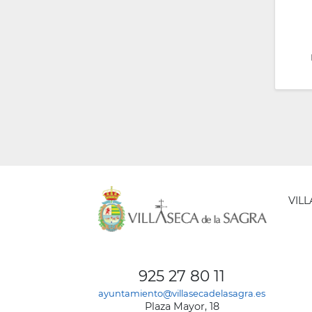
VIL
AYUNT
DE
925 27 80 11
VILLA
ayuntamiento@villasecadelasagra.es
DE
Plaza Mayor, 18