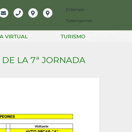
El tiempo
-
mación
Email
Teléfono
Localización
Instagram
Tutiempo.net
er
A VIRTUAL
TURISMO
 DE LA 7ª JORNADA