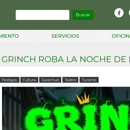
Buscar
Infor
Facebook
Head
MIENTO
SERVICIOS
OFICIN
 GRINCH ROBA LA NOCHE DE 
Festejos
Cultura
Juventud
Teatro
Turismo