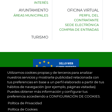
INTERÉS
AYUNTAMIENTO
OFICINA VIRTUAL
ÁREAS MUNICIPALES
PERFIL DEL
AYUNTAMIENTO
CONTRATANTE
DE
SEDE ELECTRÓNICA
VILLASECA
COMPRA DE ENTRADAS
DE
LA
TURISMO
SAGRA
Utilizamos cookies propias y de terceros para analizar
nuestros servicios y mostrarte publicidad relacionada con
tus preferencias en base a un perfil elaborado a partir de tus
© 2026
hábitos de navegación (por ejemplo, páginas visitadas).
Puedes obtener más información y configurar tus
preferencia accediendo a CONFIGURACIÓN DE COOKIES.
Ayuntamiento de Villaseca de la Sagra
Aviso Legal
Política de Privacidad
SubFooter
Política de Cookies