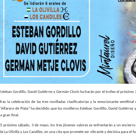
Esteban Gordillo, David Gutiérrez y Germán Clovis lucharán por el trofeo el próximo
Tras la celebración de las tres novilladas clasificatorias y la emocionante semifina
"Alfarero de Plata" ha decidido que los novilleros Esteban Gordillo, David Gutiérrez y
la gran final.
El próximo sábado, 3 de mayo, los tres jóvenes valores se enfrentarán a un encierro
de La Olivilla y Los Candiles, en una cita que promete ser vibrante y decisiva para el f