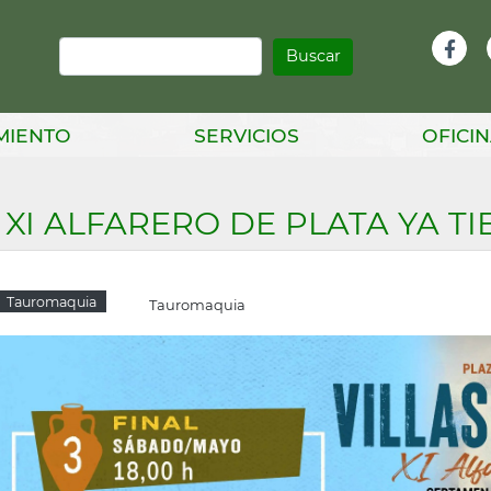
Buscar
Infor
Facebook
Head
MIENTO
SERVICIOS
OFICIN
 XI ALFARERO DE PLATA YA TI
Tauromaquia
Tauromaquia