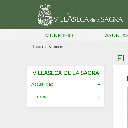
Pasar
al
contenido
principal
Main
MUNICIPIO
AYUNTA
navigation
Sobrescribir
Inicio
Noticias
enlaces
EL
de
ayuda
VILLASECA DE LA SAGRA
a
Actualidad
la
Interés
navegación