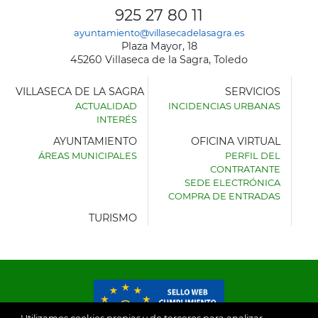
925 27 80 11
ayuntamiento@villasecadelasagra.es
Plaza Mayor, 18
45260 Villaseca de la Sagra, Toledo
VILLASECA DE LA SAGRA
SERVICIOS
ACTUALIDAD
INCIDENCIAS URBANAS
INTERÉS
AYUNTAMIENTO
OFICINA VIRTUAL
ÁREAS MUNICIPALES
PERFIL DEL
AYUNTAMIENTO
CONTRATANTE
DE
SEDE ELECTRÓNICA
VILLASECA
COMPRA DE ENTRADAS
DE
LA
TURISMO
SAGRA
Utilizamos cookies propias y de terceros para analizar