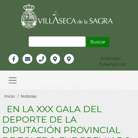
Pasar
al
contenido
principal
Buscar
El tiempo -
Información
Tutiempo.net
Facebook
Email
Teléfono
Localización
Instagram
Header
Main
navigation
Sobrescribir
Inicio
Noticias
enlaces
EN LA XXX GALA DEL
de
DEPORTE DE LA
ayuda
DIPUTACIÓN PROVINCIAL
a