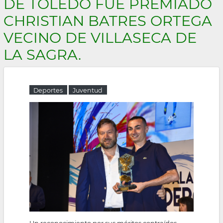
DE TOLEDO FUE PREMIADO
la
CHRISTIAN BATRES ORTEGA
navegación
VECINO DE VILLASECA DE
LA SAGRA.
Deportes
Juventud
Un reconocimiento por sus méritos contraídos