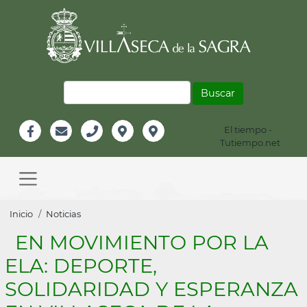
Pasar
al
contenido
principal
Buscar
El tiempo -
Información
Tutiempo.net
Facebook
Email
Teléfono
Localización
Instagram
Header
Main
navigation
Sobrescribir
Inicio
Noticias
enlaces
EN MOVIMIENTO POR LA
de
ELA: DEPORTE,
ayuda
SOLIDARIDAD Y ESPERANZA
a