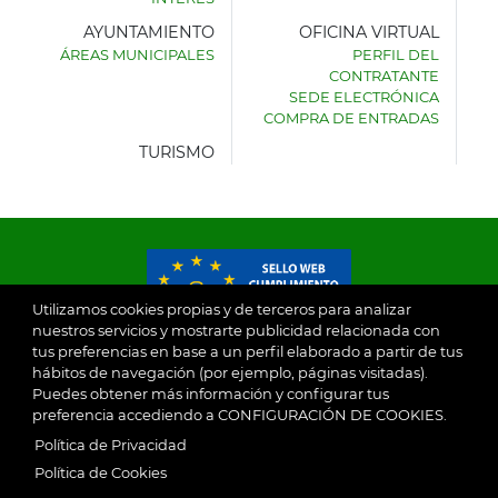
AYUNTAMIENTO
OFICINA VIRTUAL
ÁREAS MUNICIPALES
PERFIL DEL
AYUNTAMIENTO
CONTRATANTE
DE
SEDE ELECTRÓNICA
VILLASECA
COMPRA DE ENTRADAS
DE
LA
TURISMO
SAGRA
Utilizamos cookies propias y de terceros para analizar
nuestros servicios y mostrarte publicidad relacionada con
tus preferencias en base a un perfil elaborado a partir de tus
© 2026
hábitos de navegación (por ejemplo, páginas visitadas).
Puedes obtener más información y configurar tus
preferencia accediendo a CONFIGURACIÓN DE COOKIES.
Ayuntamiento de Villaseca de la Sagra
Aviso Legal
Política de Privacidad
SubFooter
Política de Cookies