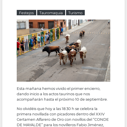
la
Festejos
Tauromaquia
Turismo
navegación
Esta mañana hemos vivido el primer encierro,
dando inicio a los actos taurinos que nos
acompañarán hasta el próximo 10 de septiembre.
No olvidéis que hoy a las 18:30 h se celebra la
primera novillada con picadores dentro del XXIV
Certamen Alfarero de Oro con novillos del “CONDE
DE MAYALDE” para los novilleros Fabio Jiménez,