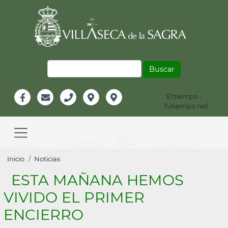
Pasar
al
contenido
principal
Buscar
El tiempo -
Información
Tutiempo.net
Facebook
Email
Teléfono
Localización
Instagram
Header
Main
navigation
Sobrescribir
Inicio
Noticias
enlaces
ESTA MAÑANA HEMOS
de
VIVIDO EL PRIMER
ayuda
ENCIERRO
a