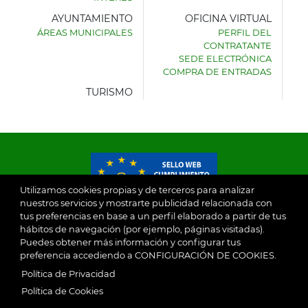
AYUNTAMIENTO
OFICINA VIRTUAL
ÁREAS MUNICIPALES
PERFIL DEL
AYUNTAMIENTO
CONTRATANTE
DE
SEDE ELECTRÓNICA
VILLASECA
COMPRA DE ENTRADAS
DE
LA
TURISMO
SAGRA
Utilizamos cookies propias y de terceros para analizar
nuestros servicios y mostrarte publicidad relacionada con
tus preferencias en base a un perfil elaborado a partir de tus
© 2026
hábitos de navegación (por ejemplo, páginas visitadas).
Puedes obtener más información y configurar tus
preferencia accediendo a CONFIGURACIÓN DE COOKIES.
Ayuntamiento de Villaseca de la Sagra
Aviso Legal
Política de Privacidad
SubFooter
Política de Cookies