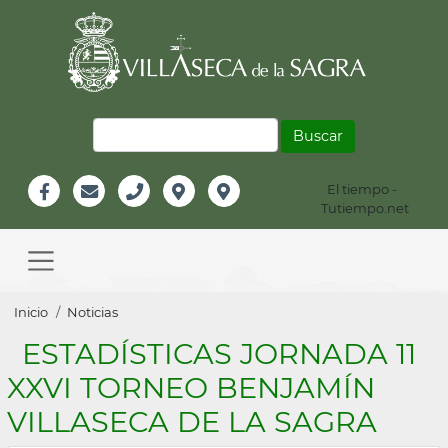
Pasar
al
contenido
principal
Buscar
El tiempo -
Información
Tutiempo.net
Facebook
Email
Teléfono
Localización
Instagram
Header
Main
navigation
Sobrescribir
Inicio
Noticias
enlaces
ESTADÍSTICAS JORNADA 11
de
XXVI TORNEO BENJAMÍN
ayuda
VILLASECA DE LA SAGRA
a