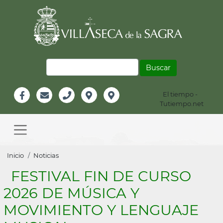
Pasar
al
contenido
principal
Buscar
El tiempo -
Información
Tutiempo.net
Facebook
Email
Teléfono
Localización
Instagram
Header
Main
navigation
Sobrescribir
Inicio
Noticias
enlaces
FESTIVAL FIN DE CURSO
de
2026 DE MÚSICA Y
ayuda
MOVIMIENTO Y LENGUAJE
a