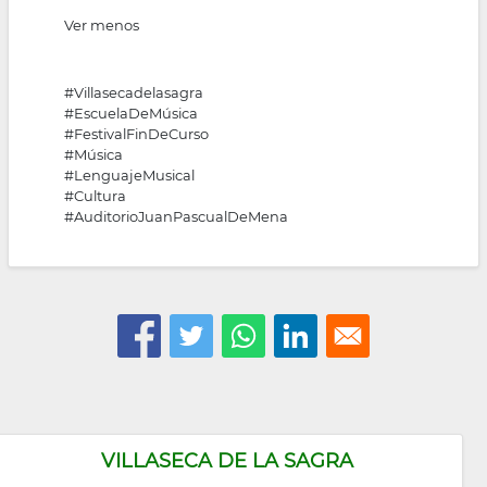
Ver menos
#Villasecadelasagra
#EscuelaDeMúsica
#FestivalFinDeCurso
#Música
#LenguajeMusical
#Cultura
#AuditorioJuanPascualDeMena
VILLASECA DE LA SAGRA