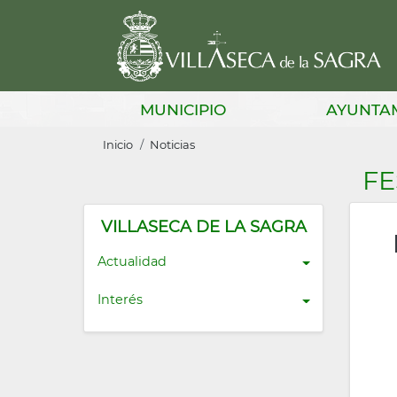
Pasar
al
contenido
principal
Main
MUNICIPIO
AYUNTA
navigation
Sobrescribir
Inicio
Noticias
enlaces
FE
de
ayuda
VILLASECA DE LA SAGRA
a
Actualidad
la
Interés
navegación