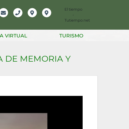
El tiempo
-
mación
Email
Teléfono
Localización
Instagram
Tutiempo.net
er
A VIRTUAL
TURISMO
A DE MEMORIA Y