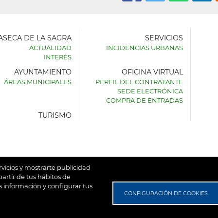
LASECA DE LA SAGRA
SERVICIOS
ACTUALIDAD
INCIDENCIAS URBANAS
INTERÉS
AYUNTAMIENTO
OFICINA VIRTUAL
AMIENTO
ÁREAS MUNICIPALES
PERFIL DEL CONTRATANTE
SEDE ELECTRÓNICA
SECA
COMPRA DE ENTRADAS
TURISMO
rvicios y mostrarte publicidad
artir de tus hábitos de
 información y configurar tus
untamiento de Villaseca de la Sagra
Aviso Legal
Política de
CONFIGURACIÓN DE COOKIES