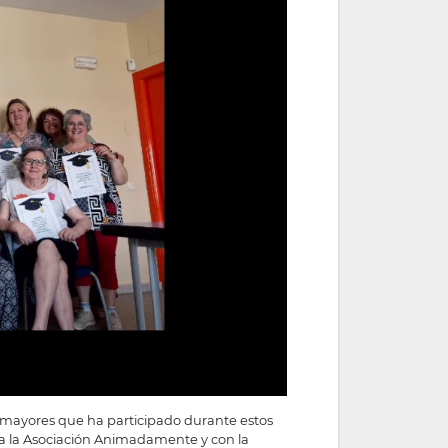
e mayores que ha participado durante estos
 a la Asociación Animadamente y con la