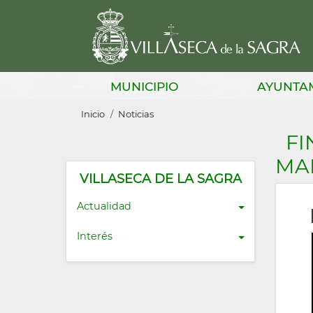
Pasar
al
contenido
principal
Main
MUNICIPIO
AYUNTA
navigation
Sobrescribir
Inicio
Noticias
enlaces
FI
de
MA
ayuda
VILLASECA DE LA SAGRA
a
Actualidad
la
Interés
navegación