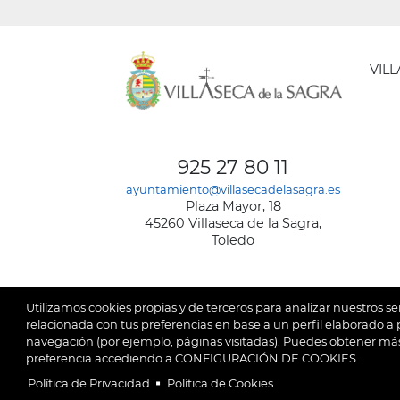
VIL
AYUNT
DE
925 27 80 11
VILLA
ayuntamiento@villasecadelasagra.es
DE
Plaza Mayor, 18
LA
45260 Villaseca de la Sagra,
SAGRA
Toledo
Utilizamos cookies propias y de terceros para analizar nuestros se
relacionada con tus preferencias en base a un perfil elaborado a p
navegación (por ejemplo, páginas visitadas). Puedes obtener más
© 2026
Ay
SubFooter
preferencia accediendo a CONFIGURACIÓN DE COOKIES.
Política de Privacidad
Política de Cookies