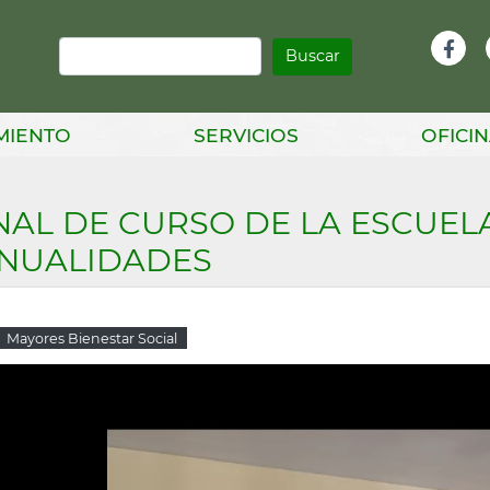
Buscar
Infor
Facebook
Head
MIENTO
SERVICIOS
OFICIN
NAL DE CURSO DE LA ESCUEL
NUALIDADES
Mayores Bienestar Social