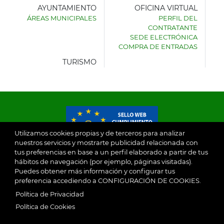
AYUNTAMIENTO
OFICINA VIRTUAL
ÁREAS MUNICIPALES
PERFIL DEL
AYUNTAMIENTO
CONTRATANTE
DE
SEDE ELECTRÓNICA
VILLASECA
COMPRA DE ENTRADAS
DE
LA
TURISMO
SAGRA
Utilizamos cookies propias y de terceros para analizar
nuestros servicios y mostrarte publicidad relacionada con
tus preferencias en base a un perfil elaborado a partir de tus
© 2026
hábitos de navegación (por ejemplo, páginas visitadas).
Puedes obtener más información y configurar tus
preferencia accediendo a CONFIGURACIÓN DE COOKIES.
Ayuntamiento de Villaseca de la Sagra
Aviso Legal
Política de Privacidad
SubFooter
Política de Cookies
Política de Privacidad
RGPD