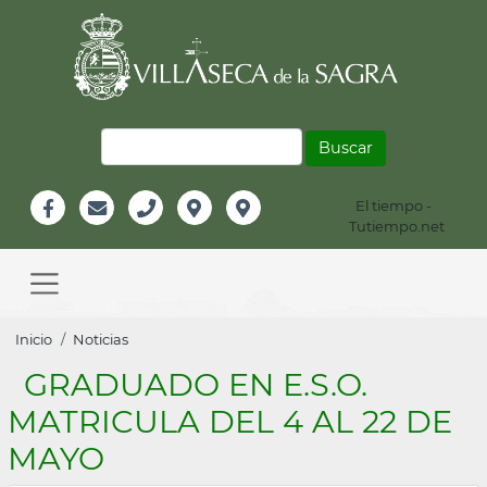
Pasar
al
contenido
principal
Buscar
El tiempo -
Información
Tutiempo.net
Facebook
Email
Teléfono
Localización
Instagram
Header
Main
navigation
Sobrescribir
Inicio
Noticias
enlaces
GRADUADO EN E.S.O.
de
MATRICULA DEL 4 AL 22 DE
ayuda
MAYO
a