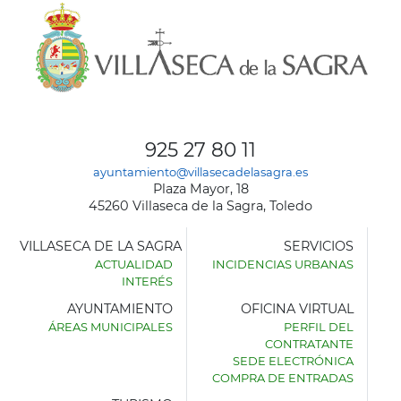
925 27 80 11
ayuntamiento@villasecadelasagra.es
Plaza Mayor, 18
45260 Villaseca de la Sagra, Toledo
VILLASECA DE LA SAGRA
SERVICIOS
ACTUALIDAD
INCIDENCIAS URBANAS
INTERÉS
AYUNTAMIENTO
OFICINA VIRTUAL
ÁREAS MUNICIPALES
PERFIL DEL
AYUNTAMIENTO
CONTRATANTE
DE
SEDE ELECTRÓNICA
VILLASECA
COMPRA DE ENTRADAS
DE