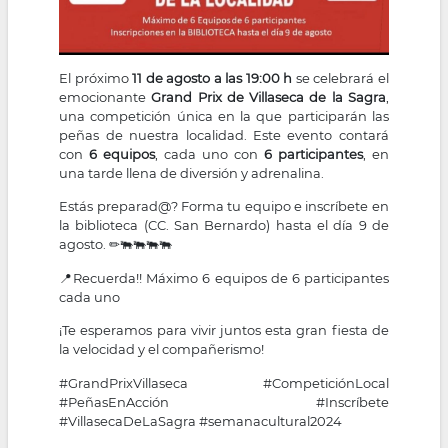
El próximo
11 de agosto a las 19:00 h
se celebrará el
emocionante
Grand Prix de Villaseca de la Sagra
,
una competición única en la que participarán las
peñas de nuestra localidad. Este evento contará
con
6 equipos
, cada uno con
6 participantes
, en
una tarde llena de diversión y adrenalina.
Estás preparad@? Forma tu equipo e inscríbete en
la biblioteca (CC. San Bernardo) hasta el día 9 de
agosto. ✏🐃🐃🐃🐃
📍Recuerda!! Máximo 6 equipos de 6 participantes
cada uno
¡Te esperamos para vivir juntos esta gran fiesta de
la velocidad y el compañerismo!
#GrandPrixVillaseca #CompeticiónLocal
#PeñasEnAcción #Inscríbete
#VillasecaDeLaSagra #semanacultural2024