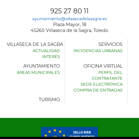
925 27 80 11
ayuntamiento@villasecadelasagra.es
Plaza Mayor, 18
45260 Villaseca de la Sagra, Toledo
VILLASECA DE LA SAGRA
SERVICIOS
ACTUALIDAD
INCIDENCIAS URBANAS
INTERÉS
AYUNTAMIENTO
OFICINA VIRTUAL
ÁREAS MUNICIPALES
PERFIL DEL
AYUNTAMIENTO
CONTRATANTE
DE
SEDE ELECTRÓNICA
VILLASECA
COMPRA DE ENTRADAS
DE
LA
TURISMO
SAGRA