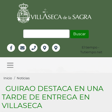
Pasar
al
contenido
principal
Buscar
El tiempo -
Información
Tutiempo.net
Facebook
Email
Teléfono
Localización
Instagram
Header
Main
navigation
Sobrescribir
Inicio
Noticias
enlaces
GUIRAO DESTACA EN UNA
de
TARDE DE ENTREGA EN
ayuda
VILLASECA
a