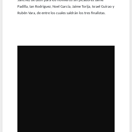
Sánchez de León para los novilleros sin picadores Jaime
Padilla, Ian Rodriguez, Noel García, Jaime Torija, Israel Guirao y
Rubén Vara, de entre los cuales saldrán los tres finalistas.