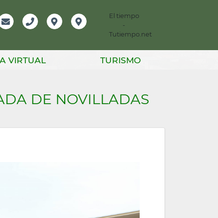
El tiempo
-
mación
Email
Teléfono
Localización
Instagram
Tutiempo.net
er
A VIRTUAL
TURISMO
ADA DE NOVILLADAS