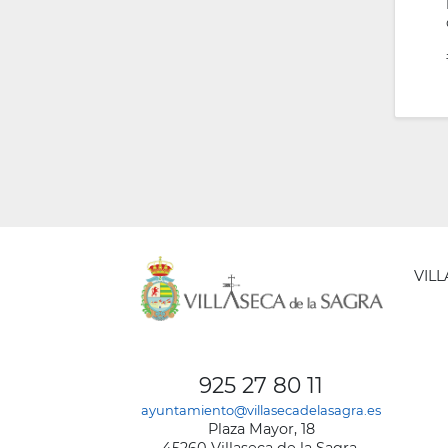
VIL
AYUNT
DE
925 27 80 11
VILLA
ayuntamiento@villasecadelasagra.es
DE
Plaza Mayor, 18
LA
45260 Villaseca de la Sagra,