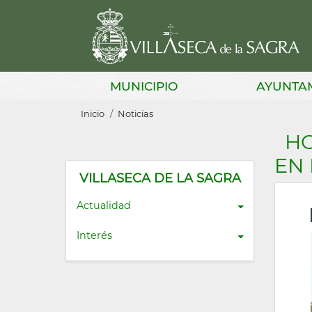
Pasar
al
contenido
principal
Main
MUNICIPIO
AYUNTA
navigation
Sobrescribir
Inicio
Noticias
enlaces
HO
de
EN
ayuda
VILLASECA DE LA SAGRA
a
Actualidad
la
Interés
navegación