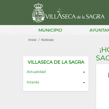
Pasar
al
contenido
principal
Main
MUNICIPIO
AYUNTA
navigation
Sobrescribir
Inicio
Noticias
enlaces
¡H
de
SA
ayuda
VILLASECA DE LA SAGRA
a
Actualidad
la
Interés
navegación