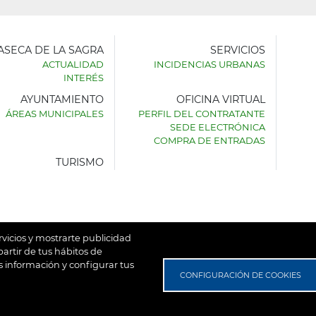
LASECA DE LA SAGRA
SERVICIOS
ACTUALIDAD
INCIDENCIAS URBANAS
INTERÉS
AYUNTAMIENTO
OFICINA VIRTUAL
AMIENTO
ÁREAS MUNICIPALES
PERFIL DEL CONTRATANTE
SEDE ELECTRÓNICA
SECA
COMPRA DE ENTRADAS
TURISMO
rvicios y mostrarte publicidad
artir de tus hábitos de
 información y configurar tus
untamiento de Villaseca de la Sagra
Aviso Legal
Política de
CONFIGURACIÓN DE COOKIES