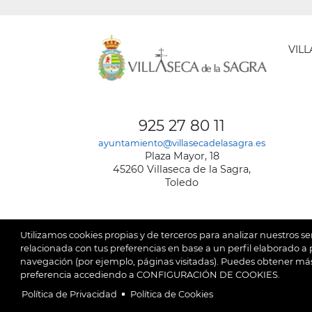
VIL
AYUNT
DE
925 27 80 11
VILLA
ayuntamiento@villasecadelasagra.es
DE
Plaza Mayor, 18
LA
45260 Villaseca de la Sagra,
SAGRA
Toledo
Utilizamos cookies propias y de terceros para analizar nuestros se
relacionada con tus preferencias en base a un perfil elaborado a p
navegación (por ejemplo, páginas visitadas). Puedes obtener más
© 2026
Ay
SubFooter
preferencia accediendo a CONFIGURACIÓN DE COOKIES.
Política de Privacidad
Política de Cookies