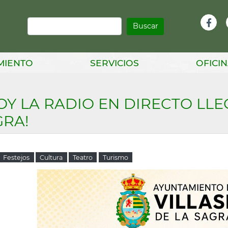
Buscar
Infor
Facebook
Head
MIENTO
SERVICIOS
OFICIN
OY LA RADIO EN DIRECTO LLE
GRA!
Festejos
Cultura
Teatro
Turismo