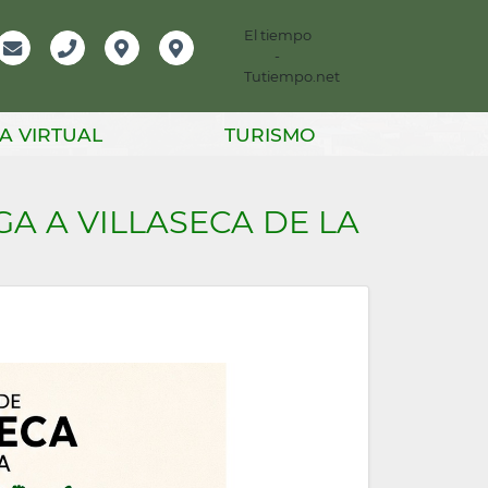
El tiempo
-
mación
Email
Teléfono
Localización
Instagram
Tutiempo.net
er
A VIRTUAL
TURISMO
GA A VILLASECA DE LA