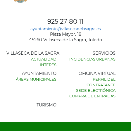
925 27 80 11
ayuntamiento@villasecadelasagra.es
Plaza Mayor, 18
45260 Villaseca de la Sagra, Toledo
VILLASECA DE LA SAGRA
SERVICIOS
ACTUALIDAD
INCIDENCIAS URBANAS
INTERÉS
AYUNTAMIENTO
OFICINA VIRTUAL
ÁREAS MUNICIPALES
PERFIL DEL
AYUNTAMIENTO
CONTRATANTE
DE
SEDE ELECTRÓNICA
VILLASECA
COMPRA DE ENTRADAS
DE
LA
TURISMO
SAGRA