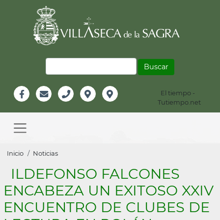
Pasar
al
contenido
principal
Buscar
El tiempo -
Información
Tutiempo.net
Facebook
Email
Teléfono
Localización
Instagram
Header
Main
navigation
Sobrescribir
Inicio
Noticias
enlaces
ILDEFONSO FALCONES
de
ENCABEZA UN EXITOSO XXIV
ayuda
ENCUENTRO DE CLUBES DE
a