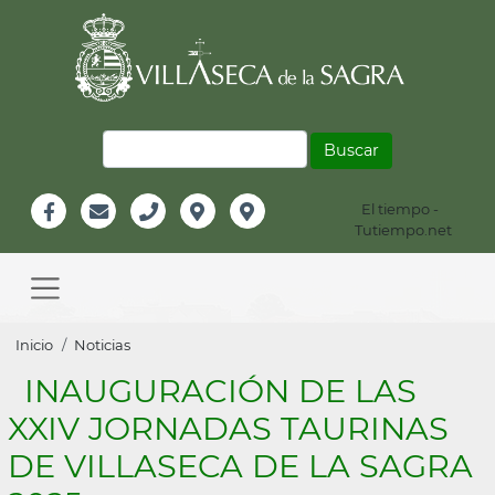
Pasar
al
contenido
principal
Buscar
El tiempo -
Información
Tutiempo.net
Facebook
Email
Teléfono
Localización
Instagram
Header
Main
navigation
Sobrescribir
Inicio
Noticias
enlaces
INAUGURACIÓN DE LAS
de
XXIV JORNADAS TAURINAS
ayuda
DE VILLASECA DE LA SAGRA
a