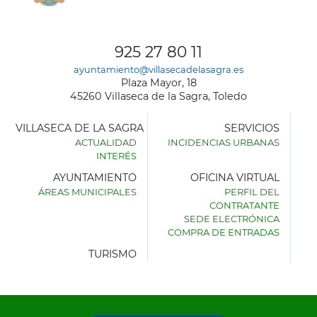
925 27 80 11
ayuntamiento@villasecadelasagra.es
Plaza Mayor, 18
45260 Villaseca de la Sagra, Toledo
VILLASECA DE LA SAGRA
SERVICIOS
ACTUALIDAD
INCIDENCIAS URBANAS
INTERÉS
AYUNTAMIENTO
OFICINA VIRTUAL
ÁREAS MUNICIPALES
PERFIL DEL
AYUNTAMIENTO
CONTRATANTE
DE
SEDE ELECTRÓNICA
VILLASECA
COMPRA DE ENTRADAS
DE
LA
TURISMO
SAGRA