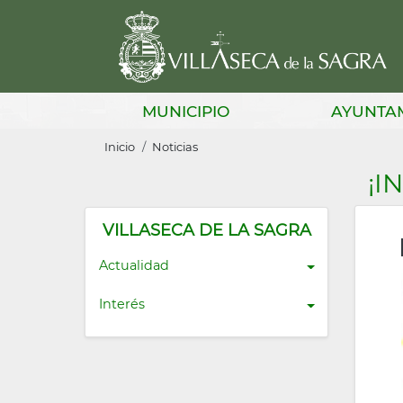
Pasar
al
contenido
principal
Main
MUNICIPIO
AYUNTA
navigation
Sobrescribir
Inicio
Noticias
enlaces
¡I
de
ayuda
VILLASECA DE LA SAGRA
a
Actualidad
la
Interés
navegación