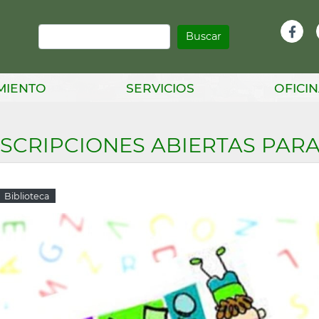
Buscar
Infor
Facebook
Head
MIENTO
SERVICIOS
OFICIN
NSCRIPCIONES ABIERTAS PARA
Biblioteca