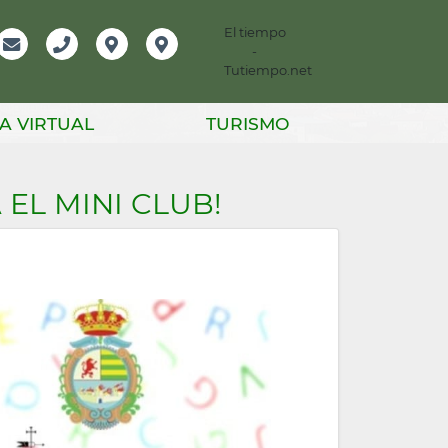
El tiempo
-
mación
Email
Teléfono
Localización
Instagram
Tutiempo.net
er
A VIRTUAL
TURISMO
 EL MINI CLUB!