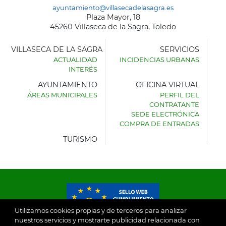
ayuntamiento@villasecadelasagra.es
Plaza Mayor, 18
45260 Villaseca de la Sagra, Toledo
VILLASECA DE LA SAGRA
SERVICIOS
ACTUALIDAD
INCIDENCIAS URBANAS
INTERÉS
AYUNTAMIENTO
OFICINA VIRTUAL
ÁREAS MUNICIPALES
PERFIL DEL
AYUNTAMIENTO
CONTRATANTE
DE
SEDE ELECTRÓNICA
VILLASECA
COMPRA DE ENTRADAS
DE
LA
TURISMO
SAGRA
Utilizamos cookies propias y de terceros para analizar
nuestros servicios y mostrarte publicidad relacionada con