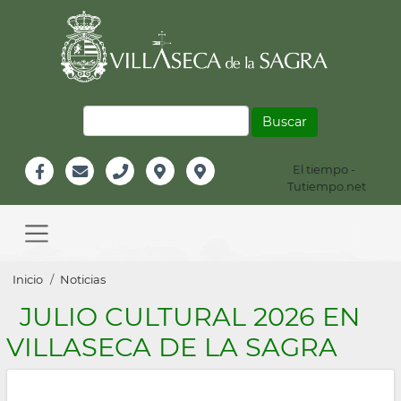
Pasar
al
contenido
principal
Buscar
El tiempo -
Información
Tutiempo.net
Facebook
Email
Teléfono
Localización
Instagram
Header
Main
navigation
Sobrescribir
Inicio
Noticias
enlaces
JULIO CULTURAL 2026 EN
de
VILLASECA DE LA SAGRA
ayuda
a