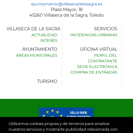
ayuntamiento@villasecadelasagra.es
Plaza Mayor, 18
45260 Villaseca de la Sagra, Toledo
VILLASECA DE LA SAGRA
SERVICIOS
ACTUALIDAD
INCIDENCIAS URBANAS
INTERÉS
AYUNTAMIENTO
OFICINA VIRTUAL
ÁREAS MUNICIPALES
PERFIL DEL
AYUNTAMIENTO
CONTRATANTE
DE
SEDE ELECTRÓNICA
VILLASECA
COMPRA DE ENTRADAS
DE
LA
TURISMO
SAGRA
Utilizamos cookies propias y de terceros para analizar
nuestros servicios y mostrarte publicidad relacionada con