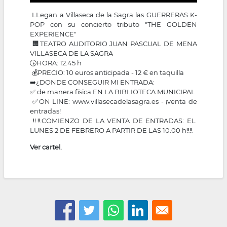
LLegan a Villaseca de la Sagra las GUERRERAS K-
POP con su concierto tributo "THE GOLDEN
EXPERIENCE"
🏢TEATRO AUDITORIO JUAN PASCUAL DE MENA
VILLASECA DE LA SAGRA
🕟HORA: 12.45 h
💰PRECIO: 10 euros anticipada - 12 € en taquilla
➡️¿DONDE CONSEGUIR MI ENTRADA:
✅ de manera física EN LA BIBLIOTECA MUNICIPAL
✅ON LINE:
www.villasecadelasagra.es
- ¡venta de
entradas!
‼️‼️COMIENZO DE LA VENTA DE ENTRADAS: EL
LUNES 2 DE FEBRERO A PARTIR DE LAS 10.00 h‼️‼️
Ver cartel.