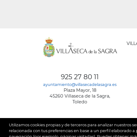
VIL
AYUNT
DE
925 27 80 11
VILLA
ayuntamiento@villasecadelasagra.es
DE
Plaza Mayor, 18
LA
45260 Villaseca de la Sagra,
SAGRA
Toledo
Utilizamos cookies propias y de terceros para analizar nuestros se
relacionada con tus preferencias en base a un perfil elaborado a p
navegación (por ejemplo, páginas visitadas). Puedes obtener más