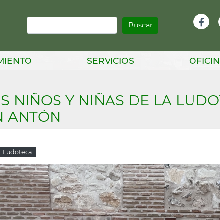
Buscar
Infor
Facebook
Head
MIENTO
SERVICIOS
OFICIN
S NIÑOS Y NIÑAS DE LA LU
N ANTÓN
Ludoteca