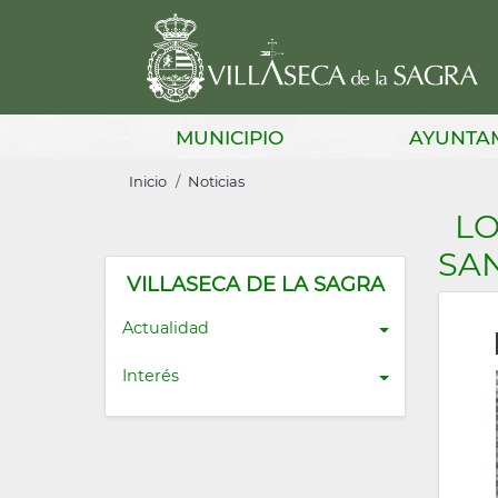
Pasar
al
contenido
principal
Main
MUNICIPIO
AYUNTA
navigation
Sobrescribir
Inicio
Noticias
enlaces
LO
de
SA
ayuda
VILLASECA DE LA SAGRA
a
Actualidad
la
Interés
navegación