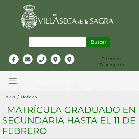
Pasar
al
contenido
principal
Buscar
El tiempo -
Información
Tutiempo.net
Facebook
Email
Teléfono
Localización
Instagram
Header
Main
navigation
Sobrescribir
Inicio
Noticias
enlaces
MATRÍCULA GRADUADO EN
de
SECUNDARIA HASTA EL 11 DE
ayuda
FEBRERO
a