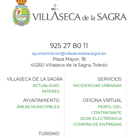
925 27 80 11
ayuntamiento@villasecadelasagra.es
Plaza Mayor, 18
45260 Villaseca de la Sagra, Toledo
VILLASECA DE LA SAGRA
SERVICIOS
ACTUALIDAD
INCIDENCIAS URBANAS
INTERÉS
AYUNTAMIENTO
OFICINA VIRTUAL
ÁREAS MUNICIPALES
PERFIL DEL
AYUNTAMIENTO
CONTRATANTE
DE
SEDE ELECTRÓNICA
VILLASECA
COMPRA DE ENTRADAS
DE
LA
TURISMO