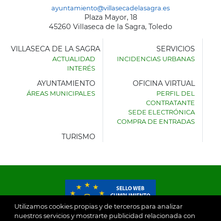
ayuntamiento@villasecadelasagra.es
Plaza Mayor, 18
45260 Villaseca de la Sagra, Toledo
VILLASECA DE LA SAGRA
SERVICIOS
ACTUALIDAD
INCIDENCIAS URBANAS
INTERÉS
AYUNTAMIENTO
OFICINA VIRTUAL
ÁREAS MUNICIPALES
PERFIL DEL
AYUNTAMIENTO
CONTRATANTE
DE
SEDE ELECTRÓNICA
VILLASECA
COMPRA DE ENTRADAS
DE
LA
TURISMO
SAGRA
Utilizamos cookies propias y de terceros para analizar
nuestros servicios y mostrarte publicidad relacionada con