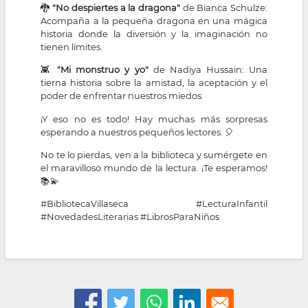
🐉
"No despiertes a la dragona"
de Bianca Schulze:
Acompaña a la pequeña dragona en una mágica
historia donde la diversión y la imaginación no
tienen límites.
👾
"Mi monstruo y yo"
de Nadiya Hussain: Una
tierna historia sobre la amistad, la aceptación y el
poder de enfrentar nuestros miedos.
¡Y eso no es todo! Hay muchas más sorpresas
esperando a nuestros pequeños lectores. 🎈
No te lo pierdas, ven a la biblioteca y sumérgete en
el maravilloso mundo de la lectura. ¡Te esperamos!
📚💫
#BibliotecaVillaseca #LecturaInfantil
#NovedadesLiterarias #LibrosParaNiños