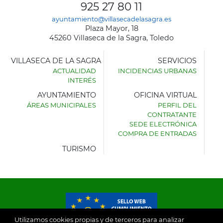
925 27 80 11
ayuntamiento@villasecadelasagra.es
Plaza Mayor, 18
45260 Villaseca de la Sagra, Toledo
VILLASECA DE LA SAGRA
SERVICIOS
ACTUALIDAD
INCIDENCIAS URBANAS
INTERÉS
AYUNTAMIENTO
OFICINA VIRTUAL
ÁREAS MUNICIPALES
PERFIL DEL
AYUNTAMIENTO
CONTRATANTE
DE
SEDE ELECTRÓNICA
VILLASECA
COMPRA DE ENTRADAS
DE
LA
TURISMO
SAGRA
Utilizamos cookies propias y de terceros para analizar