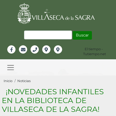
Pasar
al
contenido
principal
Buscar
El tiempo -
Información
Tutiempo.net
Facebook
Email
Teléfono
Localización
Instagram
Header
Main
navigation
Sobrescribir
Inicio
Noticias
enlaces
¡NOVEDADES INFANTILES
de
EN LA BIBLIOTECA DE
ayuda
VILLASECA DE LA SAGRA!
a