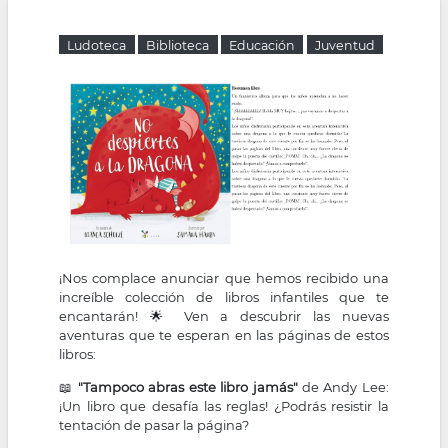
la
Ludoteca
Biblioteca
Educación
Juventud
navegación
¡Nos complace anunciar que hemos recibido una
increíble colección de libros infantiles que te
encantarán! 🌟 Ven a descubrir las nuevas
aventuras que te esperan en las páginas de estos
libros:
📖
"Tampoco abras este libro jamás"
de Andy Lee:
¡Un libro que desafía las reglas! ¿Podrás resistir la
tentación de pasar la página?