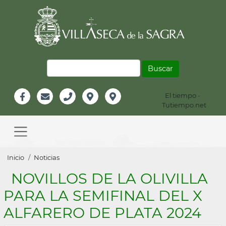
Pasar
al
contenido
principal
Buscar
El tiempo -
Información
Tutiempo.net
Facebook
Email
Teléfono
Localización
Instagram
Header
Main
navigation
Sobrescribir
Inicio
Noticias
enlaces
NOVILLOS DE LA OLIVILLA
de
PARA LA SEMIFINAL DEL X
ayuda
ALFARERO DE PLATA 2024
a