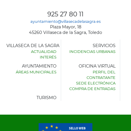
925 27 80 11
ayuntamiento@villasecadelasagra.es
Plaza Mayor, 18
45260 Villaseca de la Sagra, Toledo
VILLASECA DE LA SAGRA
SERVICIOS
ACTUALIDAD
INCIDENCIAS URBANAS
INTERÉS
AYUNTAMIENTO
OFICINA VIRTUAL
ÁREAS MUNICIPALES
PERFIL DEL
AYUNTAMIENTO
CONTRATANTE
DE
SEDE ELECTRÓNICA
VILLASECA
COMPRA DE ENTRADAS
DE
LA
TURISMO
SAGRA