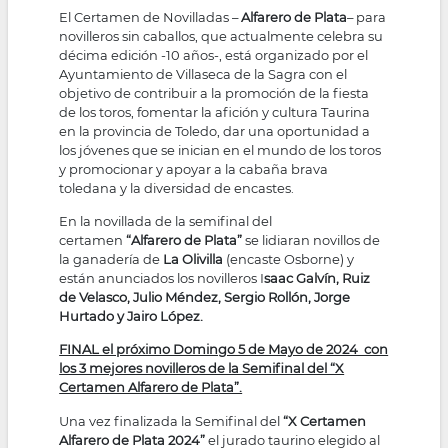
El Certamen de Novilladas –
Alfarero de Plata
– para
novilleros sin caballos, que actualmente celebra su
décima edición -10 años-, está organizado por el
Ayuntamiento de Villaseca de la Sagra con el
objetivo de contribuir a la promoción de la fiesta
de los toros, fomentar la afición y cultura Taurina
en la provincia de Toledo, dar una oportunidad a
los jóvenes que se inician en el mundo de los toros
y promocionar y apoyar a la cabaña brava
toledana y la diversidad de encastes.
En la novillada de la semifinal del
certamen
“Alfarero de Plata”
se lidiaran novillos de
la ganadería de
La Olivilla
(encaste Osborne) y
están anunciados los novilleros I
saac Galvín, Ruiz
de Velasco, Julio Méndez, Sergio Rollón, Jorge
Hurtado y Jairo López.
FINAL el próximo Domingo 5 de Mayo de 2024 con
los 3 mejores novilleros de la Semifinal del “X
Certamen Alfarero de Plata”.
Una vez finalizada la Semifinal del
“X Certamen
Alfarero de Plata 2024”
el jurado taurino elegido al