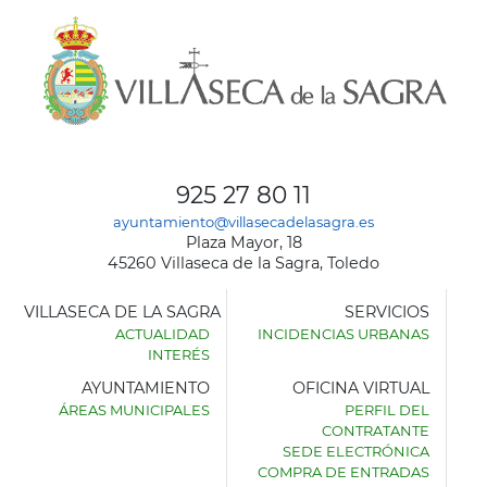
925 27 80 11
ayuntamiento@villasecadelasagra.es
Plaza Mayor, 18
45260 Villaseca de la Sagra, Toledo
VILLASECA DE LA SAGRA
SERVICIOS
ACTUALIDAD
INCIDENCIAS URBANAS
INTERÉS
AYUNTAMIENTO
OFICINA VIRTUAL
ÁREAS MUNICIPALES
PERFIL DEL
AYUNTAMIENTO
CONTRATANTE
DE
SEDE ELECTRÓNICA
VILLASECA
COMPRA DE ENTRADAS
DE