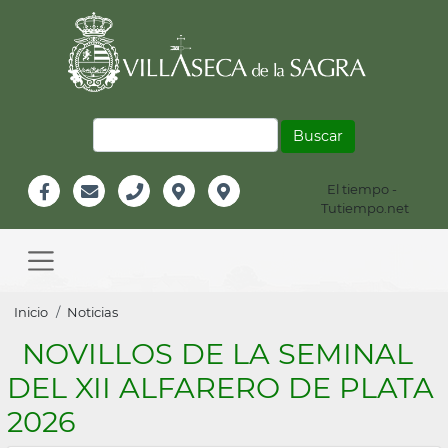
Pasar
al
contenido
principal
Buscar
El tiempo -
Información
Tutiempo.net
Facebook
Email
Teléfono
Localización
Instagram
Header
Main
navigation
Sobrescribir
Inicio
Noticias
enlaces
NOVILLOS DE LA SEMINAL
de
DEL XII ALFARERO DE PLATA
ayuda
2026
a