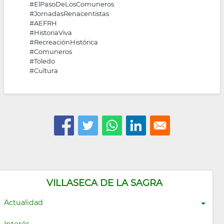
#ElPasoDeLosComuneros
#JornadasRenacentistas
#AEFRH
#HistoriaViva
#RecreaciónHistórica
#Comuneros
#Toledo
#Cultura
VILLASECA DE LA SAGRA
Actualidad
Interés