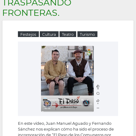
TRASPASANDO
la
FRONTERAS.
navegación
Festejos
Cultura
Teatro
Turismo
En este vídeo, Juan Manuel Aguado y Fernando
Sánchez nos explican cómo ha sido el proceso de
incorporación de “El Paso de los Comuneros por