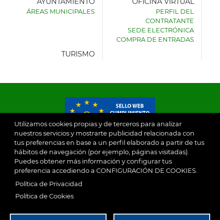
AYUNTAMIENTO
OFICINA VIRTUAL
ÁREAS MUNICIPALES
PERFIL DEL
AYUNTAMIENTO
CONTRATANTE
DE
SEDE ELECTRÓNICA
VILLASECA
COMPRA DE ENTRADAS
DE
LA
TURISMO
SAGRA
Utilizamos cookies propias y de terceros para analizar
nuestros servicios y mostrarte publicidad relacionada con
tus preferencias en base a un perfil elaborado a partir de tus
© 2026
hábitos de navegación (por ejemplo, páginas visitadas).
Puedes obtener más información y configurar tus
preferencia accediendo a CONFIGURACIÓN DE COOKIES.
Ayuntamiento de Villaseca de la Sagra
Aviso Legal
Política de Privacidad
SubFooter
Política de Cookies
Política de Privacidad
RGPD