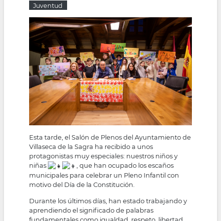
Juventud
la
navegación
Esta tarde, el Salón de Plenos del Ayuntamiento de
Villaseca de la Sagra ha recibido a unos
protagonistas muy especiales: nuestros niños y
niñas
, que han ocupado los escaños
municipales para celebrar un Pleno Infantil con
motivo del Día de la Constitución.
Durante los últimos días, han estado trabajando y
aprendiendo el significado de palabras
fundamentales como igualdad, respeto, libertad,