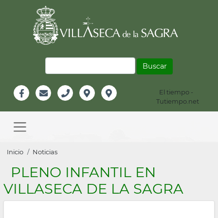
Pasar
al
contenido
principal
Buscar
El tiempo -
Información
Tutiempo.net
Facebook
Email
Teléfono
Localización
Instagram
Header
Main
navigation
Sobrescribir
Inicio
Noticias
enlaces
PLENO INFANTIL EN
de
VILLASECA DE LA SAGRA
ayuda
a