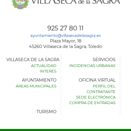
925 27 80 11
ayuntamiento@villasecadelasagra.es
Plaza Mayor, 18
45260 Villaseca de la Sagra, Toledo
VILLASECA DE LA SAGRA
SERVICIOS
ACTUALIDAD
INCIDENCIAS URBANAS
INTERÉS
AYUNTAMIENTO
OFICINA VIRTUAL
ÁREAS MUNICIPALES
PERFIL DEL
AYUNTAMIENTO
CONTRATANTE
DE
SEDE ELECTRÓNICA
VILLASECA
COMPRA DE ENTRADAS
DE
LA
TURISMO
SAGRA