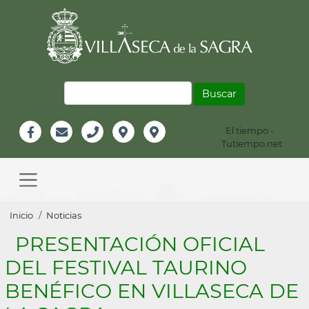
Pasar
al
contenido
principal
Buscar
El tiempo -
Información
Tutiempo.net
Facebook
Email
Teléfono
Localización
Instagram
Header
Main
navigation
Sobrescribir
Inicio
Noticias
enlaces
PRESENTACIÓN OFICIAL
de
DEL FESTIVAL TAURINO
ayuda
BENÉFICO EN VILLASECA DE
a