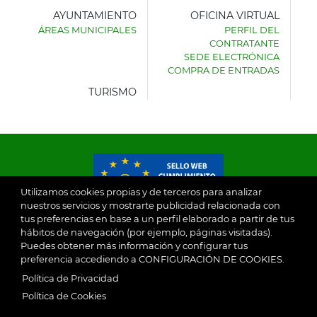
AYUNTAMIENTO
OFICINA VIRTUAL
ÁREAS MUNICIPALES
PERFIL DEL
AYUNTAMIENTO
CONTRATANTE
DE
SEDE ELECTRÓNICA
VILLASECA
COMPRA DE ENTRADAS
DE
LA
TURISMO
SAGRA
Utilizamos cookies propias y de terceros para analizar
nuestros servicios y mostrarte publicidad relacionada con
tus preferencias en base a un perfil elaborado a partir de tus
© 2026
hábitos de navegación (por ejemplo, páginas visitadas).
Puedes obtener más información y configurar tus
preferencia accediendo a CONFIGURACIÓN DE COOKIES.
Ayuntamiento de Villaseca de la Sagra
Aviso Legal
Política de Privacidad
SubFooter
Política de Cookies