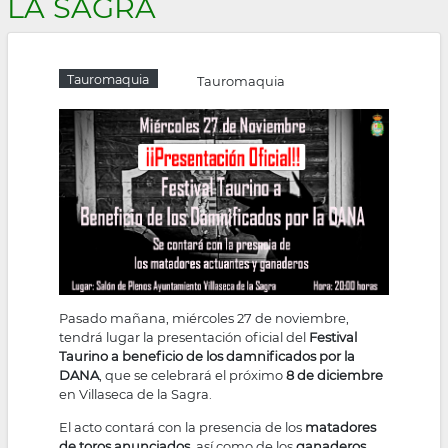
LA SAGRA
la
navegación
Tauromaquia
Tauromaquia
Pasado mañana, miércoles 27 de noviembre,
tendrá lugar la presentación oficial del
Festival
Taurino a beneficio de los damnificados por la
DANA
, que se celebrará el próximo
8 de diciembre
en Villaseca de la Sagra.
El acto contará con la presencia de los
matadores
de toros anunciados
, así como de los
ganaderos