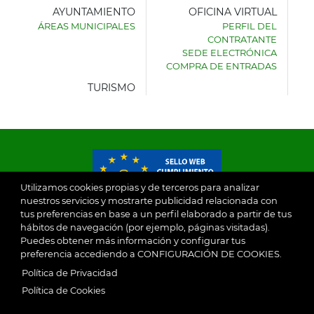
AYUNTAMIENTO
OFICINA VIRTUAL
ÁREAS MUNICIPALES
PERFIL DEL
AYUNTAMIENTO
CONTRATANTE
DE
SEDE ELECTRÓNICA
VILLASECA
COMPRA DE ENTRADAS
DE
LA
TURISMO
SAGRA
Utilizamos cookies propias y de terceros para analizar
nuestros servicios y mostrarte publicidad relacionada con
tus preferencias en base a un perfil elaborado a partir de tus
© 2026
hábitos de navegación (por ejemplo, páginas visitadas).
Puedes obtener más información y configurar tus
preferencia accediendo a CONFIGURACIÓN DE COOKIES.
Ayuntamiento de Villaseca de la Sagra
Aviso Legal
Política de Privacidad
SubFooter
Política de Cookies
Política de Privacidad
RGPD