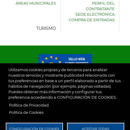
ÁREAS MUNICIPALES
PERFIL DEL
AYUNTAMIENTO
CONTRATANTE
DE
SEDE ELECTRÓNICA
VILLASECA
COMPRA DE ENTRADAS
DE
LA
TURISMO
SAGRA
Utilizamos cookies propias y de terceros para analizar
nuestros servicios y mostrarte publicidad relacionada con
tus preferencias en base a un perfil elaborado a partir de tus
© 2026
hábitos de navegación (por ejemplo, páginas visitadas).
Puedes obtener más información y configurar tus
preferencia accediendo a CONFIGURACIÓN DE COOKIES.
Ayuntamiento de Villaseca de la Sagra
Aviso Legal
Política de Privacidad
SubFooter
Política de Cookies
Política de Privacidad
RGPD
CONFIGURACIÓN DE COOKIES
ACEPTAR TODAS