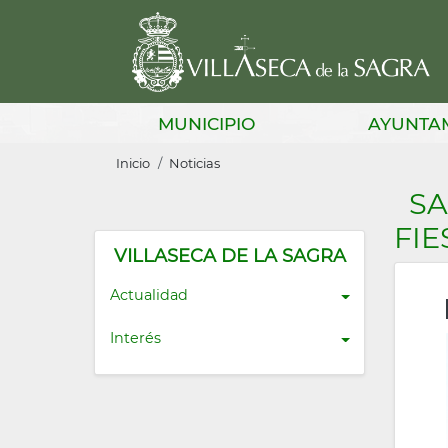
Pasar
al
contenido
principal
Main
MUNICIPIO
AYUNTA
navigation
Sobrescribir
Inicio
Noticias
enlaces
SA
de
FIE
ayuda
VILLASECA DE LA SAGRA
a
Actualidad
la
Interés
navegación