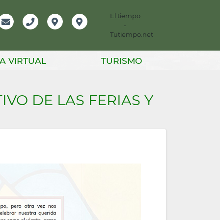
El tiempo
-
mación
Email
Teléfono
Localización
Instagram
Tutiempo.net
er
A VIRTUAL
TURISMO
VO DE LAS FERIAS Y