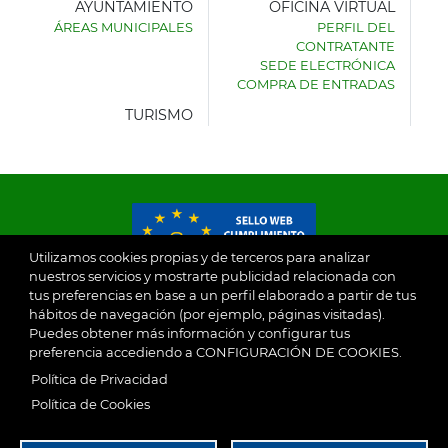
AYUNTAMIENTO
OFICINA VIRTUAL
ÁREAS MUNICIPALES
PERFIL DEL
AYUNTAMIENTO
CONTRATANTE
DE
SEDE ELECTRÓNICA
VILLASECA
COMPRA DE ENTRADAS
DE
LA
TURISMO
SAGRA
Utilizamos cookies propias y de terceros para analizar
nuestros servicios y mostrarte publicidad relacionada con
tus preferencias en base a un perfil elaborado a partir de tus
© 2026
hábitos de navegación (por ejemplo, páginas visitadas).
Puedes obtener más información y configurar tus
preferencia accediendo a CONFIGURACIÓN DE COOKIES.
Ayuntamiento de Villaseca de la Sagra
Aviso Legal
Política de Privacidad
SubFooter
Política de Cookies
Política de Privacidad
RGPD