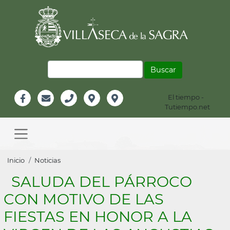
Pasar
al
contenido
principal
Buscar
El tiempo -
Información
Tutiempo.net
Facebook
Email
Teléfono
Localización
Instagram
Header
Main
navigation
Sobrescribir
Inicio
Noticias
enlaces
SALUDA DEL PÁRROCO
de
CON MOTIVO DE LAS
ayuda
FIESTAS EN HONOR A LA
a