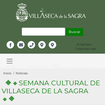
Pasar
al
contenido
principal
Buscar
El tiempo -
Información
Tutiempo.net
Facebook
Email
Teléfono
Localización
Instagram
Header
Main
navigation
Sobrescribir
Inicio
Noticias
enlaces
🔶🔸SEMANA CULTURAL DE
de
VILLASECA DE LA SAGRA
ayuda
🔸🔶
a