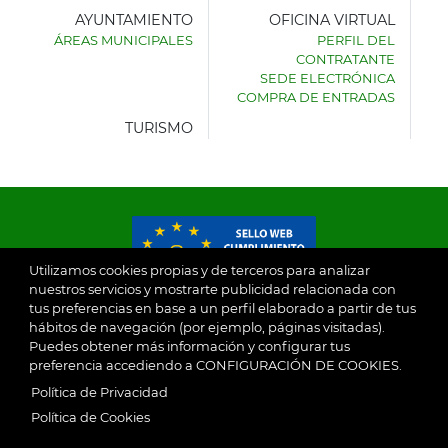
AYUNTAMIENTO
OFICINA VIRTUAL
ÁREAS MUNICIPALES
PERFIL DEL
AYUNTAMIENTO
CONTRATANTE
DE
SEDE ELECTRÓNICA
VILLASECA
COMPRA DE ENTRADAS
DE
LA
TURISMO
SAGRA
Utilizamos cookies propias y de terceros para analizar
nuestros servicios y mostrarte publicidad relacionada con
tus preferencias en base a un perfil elaborado a partir de tus
© 2026
hábitos de navegación (por ejemplo, páginas visitadas).
Puedes obtener más información y configurar tus
preferencia accediendo a CONFIGURACIÓN DE COOKIES.
Ayuntamiento de Villaseca de la Sagra
Aviso Legal
Política de Privacidad
SubFooter
Política de Cookies
Política de Privacidad
RGPD