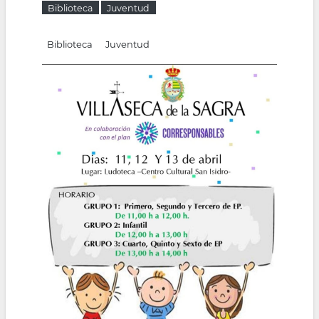
Biblioteca
Juventud
la
navegación
Biblioteca
Juventud