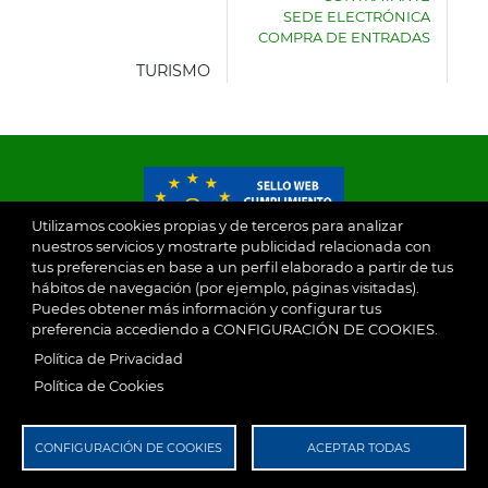
DE
SEDE ELECTRÓNICA
VILLASECA
COMPRA DE ENTRADAS
DE
LA
TURISMO
SAGRA
Utilizamos cookies propias y de terceros para analizar
nuestros servicios y mostrarte publicidad relacionada con
tus preferencias en base a un perfil elaborado a partir de tus
© 2026
hábitos de navegación (por ejemplo, páginas visitadas).
Puedes obtener más información y configurar tus
preferencia accediendo a CONFIGURACIÓN DE COOKIES.
Ayuntamiento de Villaseca de la Sagra
Aviso Legal
Política de Privacidad
SubFooter
Política de Cookies
Política de Privacidad
RGPD
CONFIGURACIÓN DE COOKIES
ACEPTAR TODAS