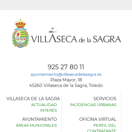
925 27 80 11
ayuntamiento@villasecadelasagra.es
Plaza Mayor, 18
45260 Villaseca de la Sagra, Toledo
VILLASECA DE LA SAGRA
SERVICIOS
ACTUALIDAD
INCIDENCIAS URBANAS
INTERÉS
AYUNTAMIENTO
OFICINA VIRTUAL
ÁREAS MUNICIPALES
PERFIL DEL
AYUNTAMIENTO
CONTRATANTE