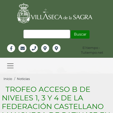
Pasar
al
contenido
principal
Buscar
El tiempo -
Información
Tutiempo.net
Facebook
Email
Teléfono
Localización
Instagram
Header
Main
navigation
Sobrescribir
Inicio
Noticias
enlaces
TROFEO ACCESO B DE
de
NIVELES 1, 3 Y 4 DE LA
ayuda
FEDERACIÓN CASTELLANO
a