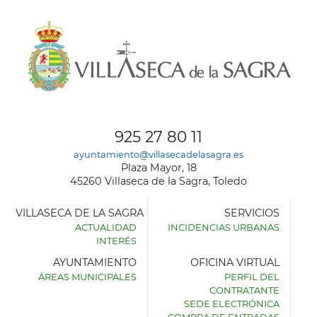
925 27 80 11
ayuntamiento@villasecadelasagra.es
Plaza Mayor, 18
45260 Villaseca de la Sagra, Toledo
VILLASECA DE LA SAGRA
SERVICIOS
ACTUALIDAD
INCIDENCIAS URBANAS
INTERÉS
AYUNTAMIENTO
OFICINA VIRTUAL
ÁREAS MUNICIPALES
PERFIL DEL
AYUNTAMIENTO
CONTRATANTE
DE
SEDE ELECTRÓNICA
VILLASECA
COMPRA DE ENTRADAS