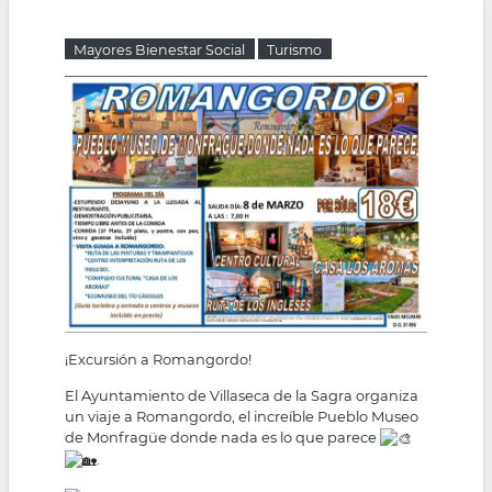
la
Mayores Bienestar Social
Turismo
navegación
¡Excursión a Romangordo!
El Ayuntamiento de Villaseca de la Sagra organiza
un viaje a Romangordo, el increíble Pueblo Museo
de Monfragüe donde nada es lo que parece
.