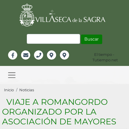
Pasar
al
contenido
principal
Buscar
El tiempo -
Información
Tutiempo.net
Facebook
Email
Teléfono
Localización
Instagram
Header
Main
navigation
Sobrescribir
Inicio
Noticias
enlaces
VIAJE A ROMANGORDO
de
ORGANIZADO POR LA
ayuda
ASOCIACIÓN DE MAYORES
a