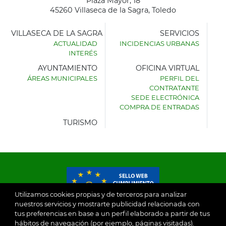
Plaza Mayor, 18
45260 Villaseca de la Sagra, Toledo
VILLASECA DE LA SAGRA
SERVICIOS
ACTUALIDAD
INCIDENCIAS URBANAS
INTERÉS
AYUNTAMIENTO
OFICINA VIRTUAL
ÁREAS MUNICIPALES
PERFIL DEL
AYUNTAMIENTO
CONTRATANTE
DE
SEDE ELECTRÓNICA
VILLASECA
COMPRA DE ENTRADAS
DE
LA
TURISMO
SAGRA
Utilizamos cookies propias y de terceros para analizar
nuestros servicios y mostrarte publicidad relacionada con
tus preferencias en base a un perfil elaborado a partir de tus
© 2026
hábitos de navegación (por ejemplo, páginas visitadas).