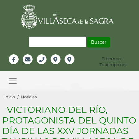
Pasar
al
contenido
principal
Buscar
El tiempo -
Información
Tutiempo.net
Facebook
Email
Teléfono
Localización
Instagram
Header
Main
navigation
Sobrescribir
Inicio
Noticias
enlaces
VICTORIANO DEL RÍO,
de
PROTAGONISTA DEL QUINTO
ayuda
DÍA DE LAS XXV JORNADAS
a