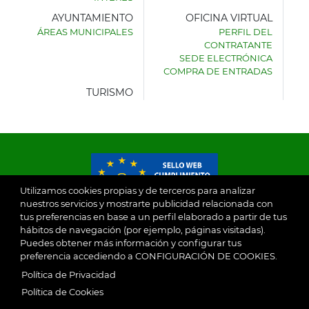
AYUNTAMIENTO
OFICINA VIRTUAL
ÁREAS MUNICIPALES
PERFIL DEL
AYUNTAMIENTO
CONTRATANTE
DE
SEDE ELECTRÓNICA
VILLASECA
COMPRA DE ENTRADAS
DE
LA
TURISMO
SAGRA
Utilizamos cookies propias y de terceros para analizar
nuestros servicios y mostrarte publicidad relacionada con
tus preferencias en base a un perfil elaborado a partir de tus
© 2026
hábitos de navegación (por ejemplo, páginas visitadas).
Puedes obtener más información y configurar tus
preferencia accediendo a CONFIGURACIÓN DE COOKIES.
Ayuntamiento de Villaseca de la Sagra
Aviso Legal
Política de Privacidad
SubFooter
Política de Cookies