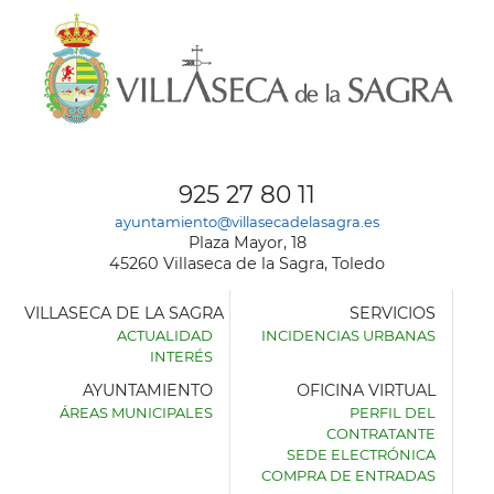
925 27 80 11
ayuntamiento@villasecadelasagra.es
Plaza Mayor, 18
45260 Villaseca de la Sagra, Toledo
VILLASECA DE LA SAGRA
SERVICIOS
ACTUALIDAD
INCIDENCIAS URBANAS
INTERÉS
AYUNTAMIENTO
OFICINA VIRTUAL
ÁREAS MUNICIPALES
PERFIL DEL
AYUNTAMIENTO
CONTRATANTE
DE
SEDE ELECTRÓNICA
VILLASECA
COMPRA DE ENTRADAS
DE