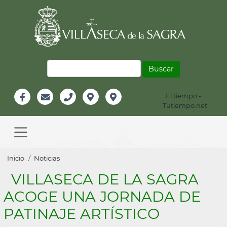
Pasar
al
contenido
principal
Buscar
El tiempo -
Información
Tutiempo.net
Facebook
Email
Teléfono
Localización
Instagram
Header
Main
navigation
Sobrescribir
Inicio
Noticias
enlaces
VILLASECA DE LA SAGRA
de
ACOGE UNA JORNADA DE
ayuda
PATINAJE ARTÍSTICO
a