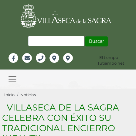
Pasar
al
contenido
principal
Buscar
El tiempo -
Información
Tutiempo.net
Facebook
Email
Teléfono
Localización
Instagram
Header
Main
navigation
Sobrescribir
Inicio
Noticias
enlaces
VILLASECA DE LA SAGRA
de
CELEBRA CON ÉXITO SU
ayuda
TRADICIONAL ENCIERRO
a