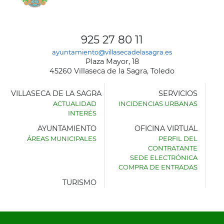
925 27 80 11
ayuntamiento@villasecadelasagra.es
Plaza Mayor, 18
45260 Villaseca de la Sagra, Toledo
VILLASECA DE LA SAGRA
SERVICIOS
ACTUALIDAD
INCIDENCIAS URBANAS
INTERÉS
AYUNTAMIENTO
OFICINA VIRTUAL
ÁREAS MUNICIPALES
PERFIL DEL
AYUNTAMIENTO
CONTRATANTE
DE
SEDE ELECTRÓNICA
VILLASECA
COMPRA DE ENTRADAS
DE
LA
TURISMO
SAGRA