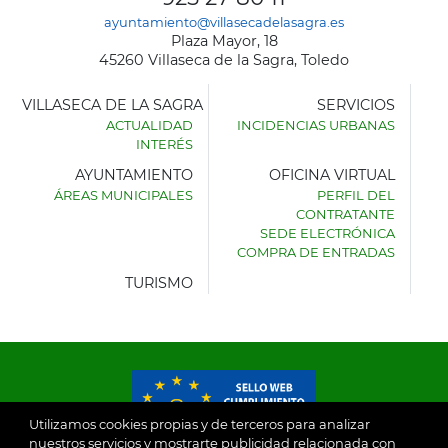
ayuntamiento@villasecadelasagra.es
Plaza Mayor, 18
45260 Villaseca de la Sagra, Toledo
VILLASECA DE LA SAGRA
SERVICIOS
ACTUALIDAD
INCIDENCIAS URBANAS
INTERÉS
AYUNTAMIENTO
OFICINA VIRTUAL
ÁREAS MUNICIPALES
PERFIL DEL
AYUNTAMIENTO
CONTRATANTE
DE
SEDE ELECTRÓNICA
VILLASECA
COMPRA DE ENTRADAS
DE
LA
TURISMO
SAGRA
Utilizamos cookies propias y de terceros para analizar
nuestros servicios y mostrarte publicidad relacionada con