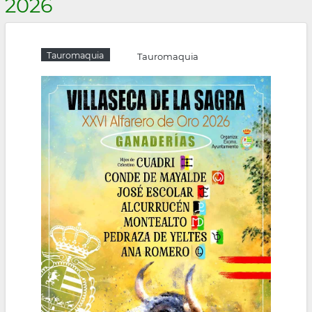
2026
la
navegación
Tauromaquia
Tauromaquia