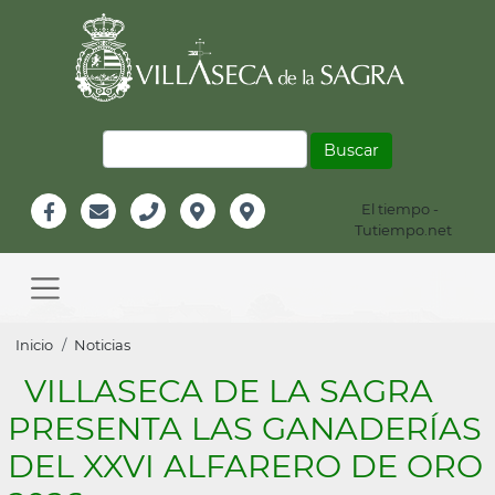
Pasar
al
contenido
principal
Buscar
El tiempo -
Información
Tutiempo.net
Facebook
Email
Teléfono
Localización
Instagram
Header
Main
navigation
Sobrescribir
Inicio
Noticias
enlaces
VILLASECA DE LA SAGRA
de
PRESENTA LAS GANADERÍAS
ayuda
DEL XXVI ALFARERO DE ORO
a